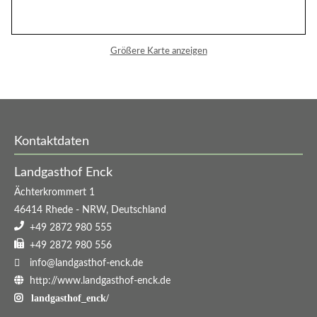
Ruhetage
Größere Karte anzeigen
Montag
und
Dienstag
Kontaktdaten
Landgasthof Enck
Ächterkrommert 1
46414
Rhede
-
NRW
,
Deutschland
+49 2872 980 555
+49 2872 980 556
info@landgasthof-enck.de
http://www.landgasthof-enck.de
landgasthof_enck/