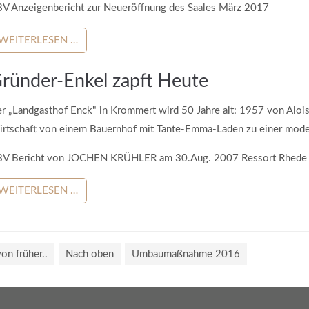
V Anzeigenbericht zur Neueröffnung des Saales März 2017
Sylvester
Neujahr
WEITERLESEN …
ründer-Enkel zapft Heute
r „Landgasthof Enck" in Krommert wird 50 Jahre alt: 1957 von Alois 
rtschaft von einem Bauernhof mit Tante-Emma-Laden zu einer mod
V Bericht von JOCHEN KRÜHLER am 30.Aug. 2007 Ressort Rhede
WEITERLESEN …
von früher..
Nach oben
Umbaumaßnahme 2016