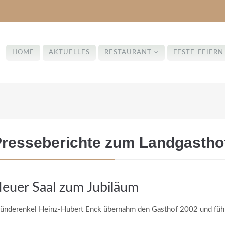
HOME
AKTUELLES
RESTAURANT
FESTE-FEIERN
resseberichte zum Landgastho
Ruhetage
Geschlossen an ...
Montag
euer Saal zum Jubiläum
und
Heilig Abend
ünderenkel Heinz-Hubert Enck übernahm den Gasthof 2002 und führt 
Dienstag
1.-2. Weihnachtstag