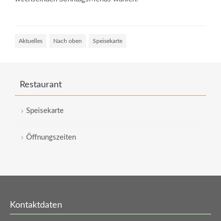
Aktuelles
Nach oben
Speisekarte
Geschlossen an ...
Restaurant
Heilig Abend
1.-2. Weihnachtstag
Speisekarte
Sylvester
Öffnungszeiten
Neujahr
Kontaktdaten