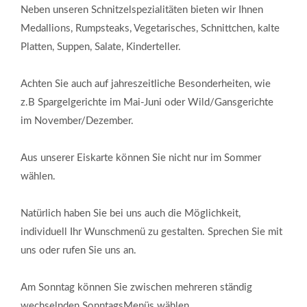
Neben unseren Schnitzelspezialitäten bieten wir Ihnen
Medallions, Rumpsteaks, Vegetarisches, Schnittchen, kalte
Ruhetage
Platten, Suppen, Salate, Kinderteller.
Montag
Achten Sie auch auf jahreszeitliche Besonderheiten, wie
und
z.B Spargelgerichte im Mai-Juni oder Wild/Gansgerichte
Dienstag
im November/Dezember.
Aus unserer Eiskarte können Sie nicht nur im Sommer
wählen.
Natürlich haben Sie bei uns auch die Möglichkeit,
individuell Ihr Wunschmenü zu gestalten. Sprechen Sie mit
uns oder rufen Sie uns an.
Am Sonntag können Sie zwischen mehreren ständig
wechselnden
S
onntags
M
enüs wählen.