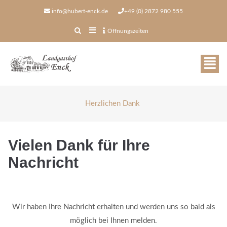
info@hubert-enck.de
+49 (0) 2872 980 555
Öffnungszeiten
Herzlichen Dank
Vielen Dank für Ihre
Nachricht
Öffnungszeiten
in der Woche geöffnet
Wir haben Ihre Nachricht erhalten und werden uns so bald als
möglich bei Ihnen melden.
ab 16.00 - 22.00 Uhr