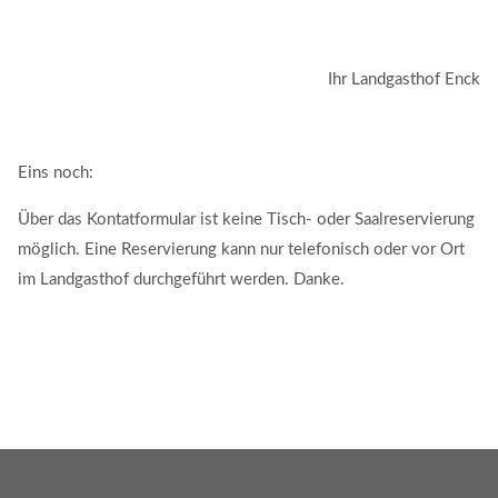
warme Küche von
von 17.00 - 21.00 Uhr
Ihr Landgasthof Enck
an Sonntagen geöffnet
durchgängig von 11.00 - 22.00 Uhr geöffnet
warme Küche
Eins noch:
von 12.00 - 14.00 Uhr und
Über das Kontatformular ist keine Tisch- oder Saalreservierung
von 17.00 - 21.00 Uhr
möglich. Eine Reservierung kann nur telefonisch oder vor Ort
im Landgasthof durchgeführt werden. Danke.